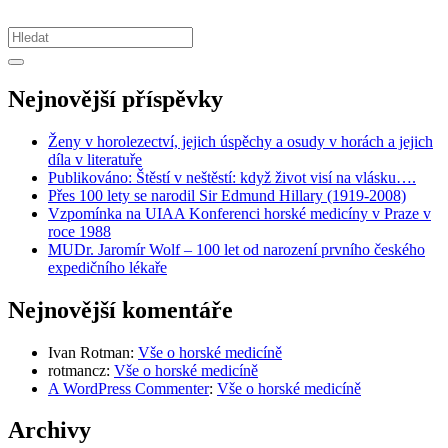
Search
for:
Nejnovější příspěvky
Ženy v horolezectví, jejich úspěchy a osudy v horách a jejich
díla v literatuře
Publikováno: Štěstí v neštěstí: když život visí na vlásku….
Přes 100 lety se narodil Sir Edmund Hillary (1919-2008)
Vzpomínka na UIAA Konferenci horské medicíny v Praze v
roce 1988
MUDr. Jaromír Wolf – 100 let od narození prvního českého
expedičního lékaře
Nejnovější komentáře
Ivan Rotman
:
Vše o horské medicíně
rotmancz
:
Vše o horské medicíně
A WordPress Commenter
:
Vše o horské medicíně
Archivy