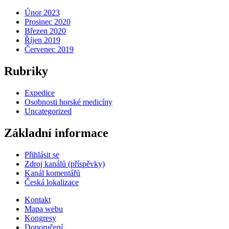
Únor 2023
Prosinec 2020
Březen 2020
Říjen 2019
Červenec 2019
Rubriky
Expedice
Osobnosti horské medicíny
Uncategorized
Základní informace
Přihlásit se
Zdroj kanálů (příspěvky)
Kanál komentářů
Česká lokalizace
Kontakt
Mapa webu
Kongresy
Doporučení