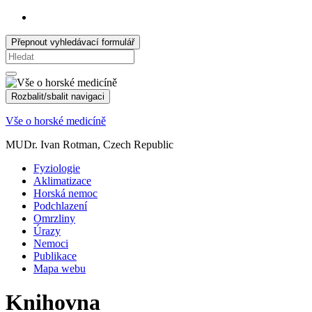
Přepnout vyhledávací formulář
Search
for:
Rozbalit/sbalit navigaci
Vše o horské medicíně
MUDr. Ivan Rotman, Czech Republic
Fyziologie
Aklimatizace
Horská nemoc
Podchlazení
Omrzliny
Úrazy
Nemoci
Publikace
Mapa webu
Knihovna